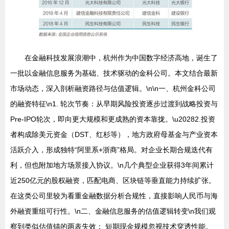
在金融科技发展浪潮中，杭州作为中国数字经济高地，诞生了
一批以金融信息服务为基础、技术驱动的金科公司。本文结合最新
市场动态，深入剖析融资路径与估值逻辑。\n\n一、杭州金科公司
的融资特征\n1. 轮次节奏：从早期风险投资逐步过渡到战略投资与
Pre-IPO轮次，即向更大规模和更成熟的资本靠拢。\u20282.投资
者构成除美元资金（DST、红杉等），地方政府母基金与产业资本
活跃介入，形成独特“阿里系+浙商”格局。对企业长期合规迭代有
利，但也附加地方场景接入协议。\n几个典型企业获得3年间累计
近250亿元的股权融资，匹配电商、区块链等垂直能力持续扩张。
在这类公司里较为看重金融数据分析合规性，直接影响人民币与海
外融资重组可行性。\n二、金融信息服务的估值逻辑转变\n我们观
察到类似估值锚的两表失效： 短期现金规模忽视技术穿透性能。