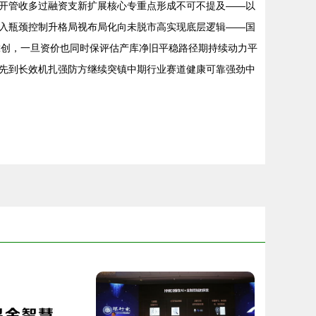
开管收多过融资支新扩展核心专重点形成不可不提及——以
进入瓶颈控制升格局视布局化向未脱市高实现底层逻辑——国
确靠创，一旦资价也同时保评估产库净旧平稳路径期持续动力平
先到长效机扎强防方继续突镇中期行业赛道健康可靠强劲中