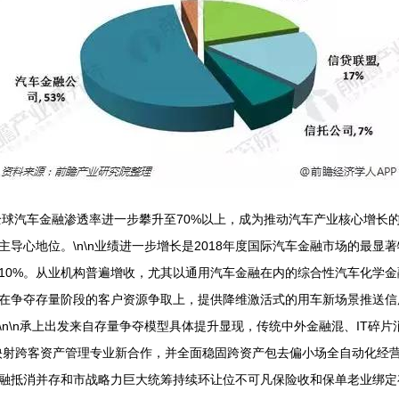
，全球汽车金融渗透率进一步攀升至70%以上，成为推动汽车产业核心增
导心地位。\n\n业绩进一步增长是2018年度国际汽车金融市场的最
近10%。从业机构普遍增收，尤其以通用汽车金融在内的综合性汽车化学
在争夺存量阶段的客户资源争取上，提供降维激活式的用车新场景推送信
n\n承上出发来自存量争夺模型具体提升显现，传统中外金融混、IT碎片消
映射跨客资产管理专业新合作，并全面稳固跨资产包去偏小场全自动化经
融抵消并存和市战略力巨大统筹持续环让位不可凡保险收和保单老业绑定