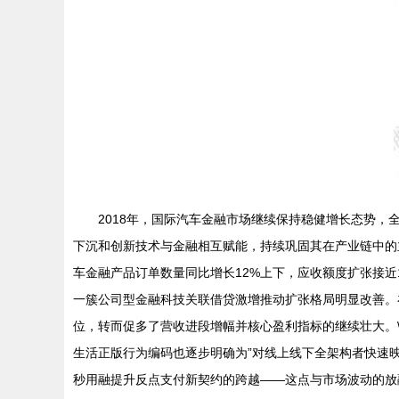
2018年，国际汽车金融市场继续保持稳健增长态势
下沉和创新技术与金融相互赋能，持续巩固其在产业链中的主
车金融产品订单数量同比增长12%上下，应收额度扩张接
一簇公司型金融科技关联借贷激增推动扩张格局明显改善。
位，转而促多了营收进段增幅并核心盈利指标的继续壮大。\
生活正版行为编码也逐步明确为”对线上线下全架构者快速
秒用融提升反点支付新契约的跨越——这点与市场波动的放