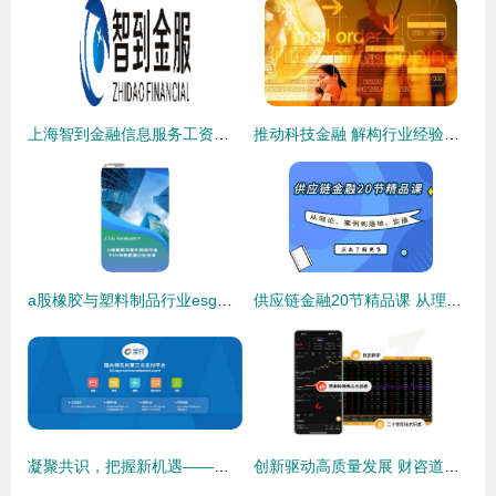
上海智到金融信息服务工资待遇与薪酬概况分析
推动科技金融 解构行业经验不足与未来发展方向
a股橡胶与塑料制品行业esg信息披露分析报告
供应链金融20节精品课 从理论、案例到落地实操的全解析
凝聚共识，把握新机遇——漫道金服旗下宝付出席2019界面·财联社中国资本市场峰会
创新驱动高质量发展 财咨道等企业以科技赋能培育新动能