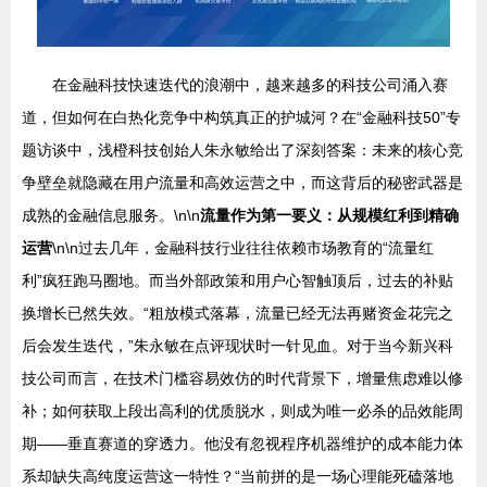
在金融科技快速迭代的浪潮中，越来越多的科技公司涌入赛
道，但如何在白热化竞争中构筑真正的护城河？在“金融科技50”专
题访谈中，浅橙科技创始人朱永敏给出了深刻答案：未来的核心竞
争壁垒就隐藏在用户流量和高效运营之中，而这背后的秘密武器是
成熟的金融信息服务。\n\n
流量作为第一要义：从规模红利到精确
运营
\n\n过去几年，金融科技行业往往依赖市场教育的“流量红
利”疯狂跑马圈地。而当外部政策和用户心智触顶后，过去的补贴
换增长已然失效。“粗放模式落幕，流量已经无法再赌资金花完之
后会发生迭代，”朱永敏在点评现状时一针见血。对于当今新兴科
技公司而言，在技术门槛容易效仿的时代背景下，增量焦虑难以修
补；如何获取上段出高利的优质脱水，则成为唯一必杀的品效能周
期——垂直赛道的穿透力。他没有忽视程序机器维护的成本能力体
系却缺失高纯度运营这一特性？“当前拼的是一场心理能死磕落地